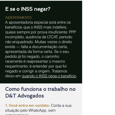
E se o INSS negar?
INDEFERIMENTO
A aposentadoria especial está entre os
benefícios que o INSS mais indefere,
quase sempre por prova insuficiente: PPP
incompleto, ausência de LTCAT, período
não enquadrado. Muitas vezes o direito
existe — falta a documentação certa,
apresentada da forma certa. Se o seu
pedido já foi negado, o caminho
raramente é reapresentar o mesmo
requerimento; é entender por que foi
negado e corrigir a origem. Tratamos
disso em
quando o INSS nega o benefício
.
Como funciona o trabalho no
D&T Advogados
Conta a sua
1. Você entra em contato:
situação pelo WhatsApp, sem