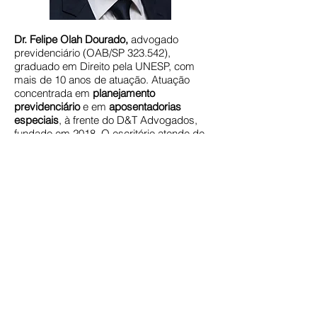
Dr. Felipe Olah Dourado,
advogado
previdenciário (OAB/SP 323.542),
graduado em Direito pela
UNESP
, com
mais de 10 anos de atuação. Atuação
concentrada em
planejamento
previdenciário
e em
aposentadorias
especiais
, à frente do D&T Advogados,
fundado em 2018. O escritório atende de
forma
100% online
e é avaliado com nota
5,0 no Google, com mais de 102
avaliações.
Perguntas Frequentes
Enfermeira tem direito à
aposentadoria especial?
Sim. A enfermagem é uma das