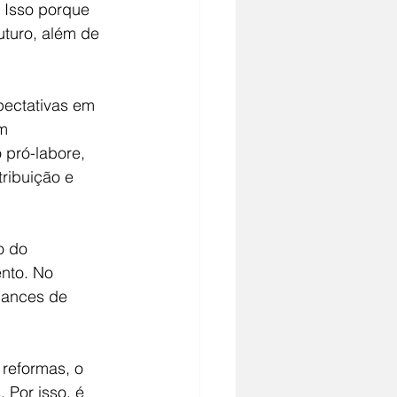
. Isso porque 
uturo, além de 
pectativas em 
m 
 pró-labore, 
ribuição e 
o do 
nto. No 
hances de 
reformas, o 
 Por isso, é 