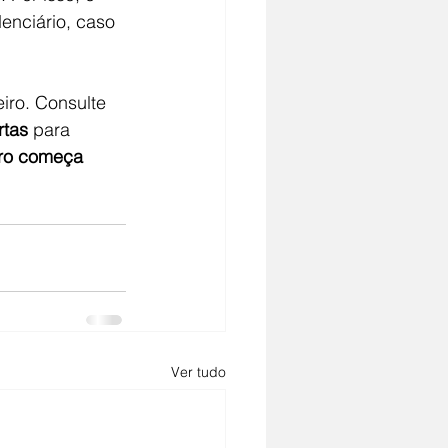
enciário, caso 
iro. Consulte 
rtas
 para 
uro começa 
Ver tudo