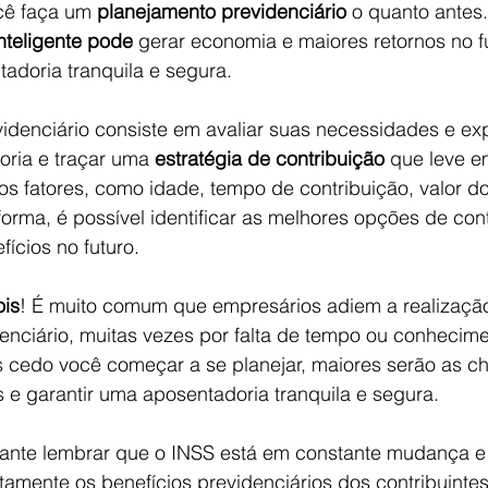
cê faça um 
planejamento previdenciário
 o quanto antes
inteligente pode
 gerar economia e maiores retornos no f
adoria tranquila e segura.
idenciário consiste em avaliar suas necessidades e ex
oria e traçar uma 
estratégia de contribuição
 que leve e
s fatores, como idade, tempo de contribuição, valor do
forma, é possível identificar as melhores opções de cont
ícios no futuro.
ois
! É muito comum que empresários adiem a realizaçã
enciário, muitas vezes por falta de tempo ou conhecime
s cedo você começar a se planejar, maiores serão as c
os e garantir uma aposentadoria tranquila e segura.
tante lembrar que o INSS está em constante mudança e 
tamente os benefícios previdenciários dos contribuintes.