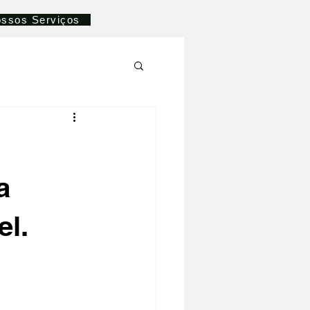
ssos Serviços
a
el.