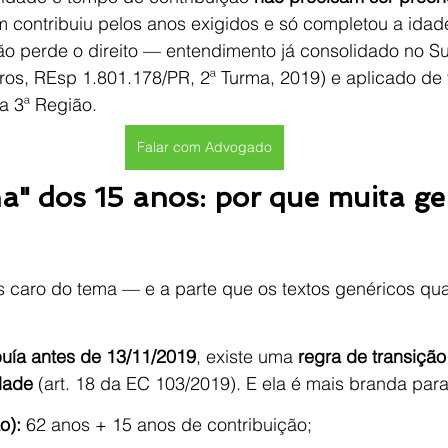
 contribuiu pelos anos exigidos e só completou a idad
ão perde o direito — entendimento já consolidado no Sup
tros, REsp 1.801.178/PR, 2ª Turma, 2019) e aplicado de
a 3ª Região.
Falar com Advogado
a" dos 15 anos: por que muita ge
is caro do tema — e a parte que os textos genéricos q
buía antes de 13/11/2019
, existe uma 
regra de transição
dade
 (art. 18 da EC 103/2019). E ela é mais branda par
o):
 62 anos + 15 anos de contribuição;