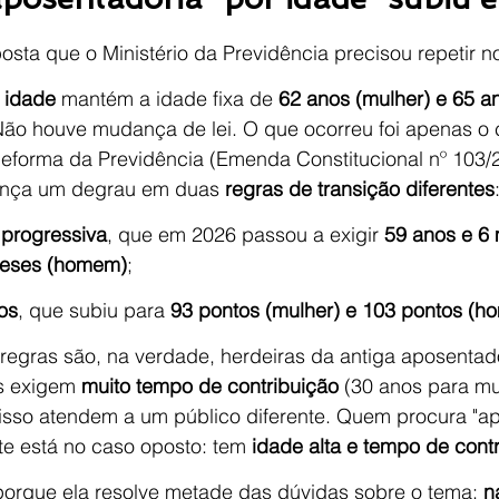
osta que o Ministério da Previdência precisou repetir no
 idade
 mantém a idade fixa de 
62 anos (mulher) e 65 a
Não houve mudança de lei. O que ocorreu foi apenas o
forma da Previdência (Emenda Constitucional nº 103/2
vança um degrau em duas 
regras de transição diferentes
 progressiva
, que em 2026 passou a exigir 
59 anos e 6 
meses (homem)
;
os
, que subiu para 
93 pontos (mulher) e 103 pontos (
regras são, na verdade, herdeiras da antiga aposentad
s exigem 
muito tempo de contribuição
 (30 anos para mu
isso atendem a um público diferente. Quem procura "ap
te está no caso oposto: tem 
idade alta e tempo de cont
porque ela resolve metade das dúvidas sobre o tema: 
n