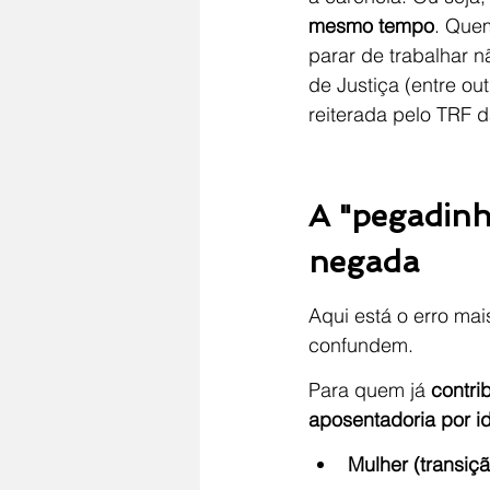
mesmo tempo
. Quem
parar de trabalhar n
de Justiça (entre ou
reiterada pelo TRF d
A "pegadinh
negada
Aqui está o erro ma
confundem.
Para quem já 
contri
aposentadoria por i
Mulher (transiçã