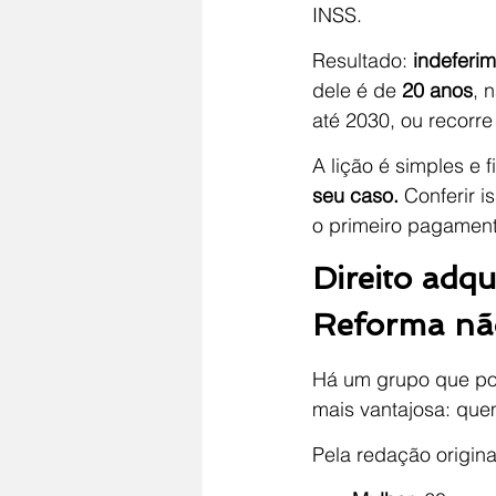
INSS.
Resultado: 
indeferi
dele é de 
20 anos
, 
até 2030, ou recorr
A lição é simples e f
seu caso.
 Conferir 
o primeiro pagament
Direito adqu
Reforma nã
Há um grupo que pou
mais vantajosa: que
Pela redação original