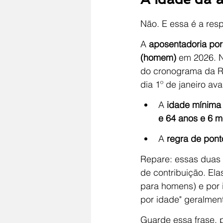
Não. E essa é a resp
A 
aposentadoria por
(homem)
 em 2026. 
do cronograma da Re
dia 1º de janeiro a
A 
idade mínima
e 64 anos e 6 
A 
regra de pont
Repare: essas duas 
de contribuição. Ela
para homens) e por 
por idade" geralmen
Guarde essa frase, 