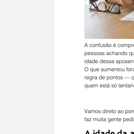
A confusão é compr
pessoas achando que
idade dessa aposent
O que aumentou fora
regra de pontos — 
quem está só tentan
Vamos direto ao pon
faz muita gente ped
A idade da 