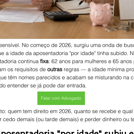
eensível. No começo de 2026, surgiu uma onda de bus
 a idade da aposentadoria "por idade" tinha subido. N
adoria continua 
fixa
: 62 anos para mulheres e 65 anos
m os requisitos de 
outras
 regras — a idade mínima pro
que têm nomes parecidos e acabam se misturando na 
do entender se já pode dar entrada.
Falar com Advogado
to: quem tem direito em 2026, quanto se recebe e qual 
ir cedo demais (ou tarde demais) e perder dinheiro ou 
aposentadoria "por idade" subiu