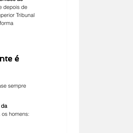
e depois de 
erior Tribunal 
 forma 
nte é 
uase sempre 
 da 
a os homens: