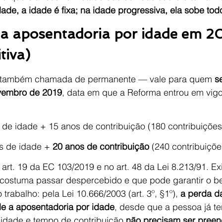
ade, a idade é fixa; na idade progressiva, ela sobe tod
da aposentadoria por idade em 2
tiva)
 — também chamada de permanente — vale para quem 
s
ovembro de 2019
, data em que a Reforma entrou em vigo
 de idade + 15 anos de contribuição (180 contribuições
s de idade + 
20 anos de contribuição
 (240 contribuiçõ
 art. 19 da EC 103/2019 e no art. 48 da Lei 8.213/91. Ex
 costuma passar despercebido e que pode garantir o be
trabalho: pela Lei 10.666/2003 (art. 3º, §1º), 
a perda d
e a aposentadoria por idade
, desde que a pessoa já t
 idade e tempo de contribuição 
não precisam ser preen