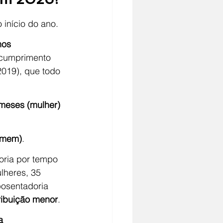
 início do ano.
nos 
 cumprimento 
019), que todo 
:
meses (mulher) 
homem)
.
oria por tempo 
lheres, 35 
osentadoria 
ribuição menor
.
a 