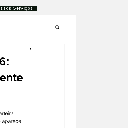
ssos Serviços
6:
mente
rteira 
e aparece 