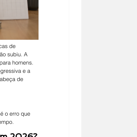
cas de 
ão subiu. A 
 para homens. 
gressiva e a 
cabeça de 
é o erro que 
tempo.
 em 2026?