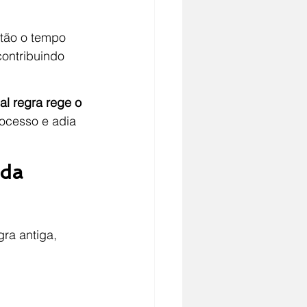
então o tempo 
contribuindo 
al regra rege o 
rocesso e adia 
 da 
gra antiga, 