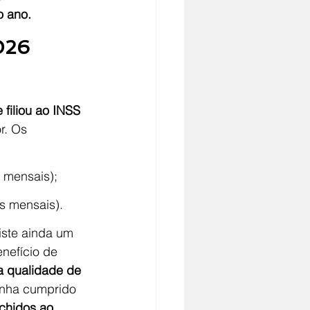
o ano.
026 
e filiou ao INSS 
r. Os 
 mensais);
es mensais).
iste ainda um 
nefício de 
a qualidade de 
enha cumprido 
chidos ao 